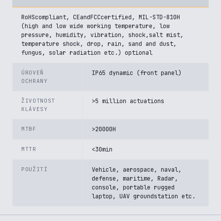
RoHScompliant, CEandFCCcertified, MIL-STD-810H
(high and low wide working temperature, low
pressure, humidity, vibration, shock,salt mist,
temperature shock, drop, rain, sand and dust,
fungus, solar radiation etc.) optional
ÚROVEŇ
IP65 dynamic (front panel)
OCHRANY
ŽIVOTNOST
>5 million actuations
KLÁVESY
MTBF
>20000H
MTTR
<30min
POUŽITÍ
Vehicle, aerospace, naval,
defense, maritime, Radar,
console, portable rugged
laptop, UAV groundstation etc.