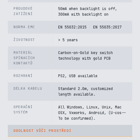
PROUDOVÉ
50mA when backlight is off,
ZATÍŽENÍ
300mA with backlight on
NORMA EMC
EN 55032:2015 EN 55035:2017
ŽIVOTNOST
> 5 years
MATERIÁL
Carbon-on-Gold key switch
SPÍNACÍCH
technology with gold PCB
KONTAKTŮ
ROZHRANÍ
PS2, USB available
DÉLKA KABELU
Standard 2.0m, customized
length available.
OPERAČNÍ
All Windows, Linux, Unix, Mac
SYSTÉM
OSX, Vxworks, Android, (U-cos--
To be confirmed).
ODOLNOST VŮČI PROSTŘEDÍ