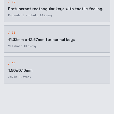
/ 02
Protuberant rectangular keys with tactile feeling.
Provedení vrcholu klávesy
/ 03
11.33mm x 12.67mm for normal keys
Velikost klávesy
/ 04
1.50±0.10mm
Zdvih klávesy