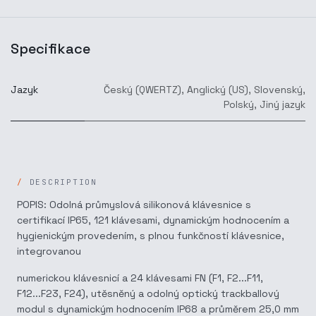
Specifikace
Jazyk
Český (QWERTZ)
,
Anglický (US)
,
Slovenský
,
Polský
,
Jiný jazyk
DESCRIPTION
POPIS: Odolná průmyslová silikonová klávesnice s
certifikací IP65, 121 klávesami, dynamickým hodnocením a
hygienickým provedením, s plnou funkčností klávesnice,
integrovanou
numerickou klávesnicí a 24 klávesami FN (F1, F2...F11,
F12...F23, F24), utěsněný a odolný optický trackballový
modul s dynamickým hodnocením IP68 a průměrem 25,0 mm