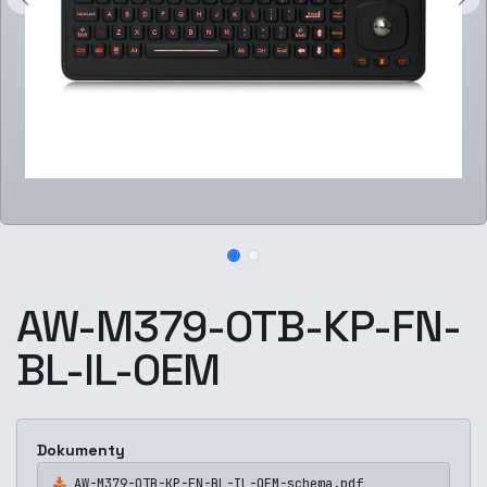
AW-M379-OTB-KP-FN-
BL-IL-OEM
Dokumenty
AW-M379-OTB-KP-FN-BL-IL-OEM-schema.pdf