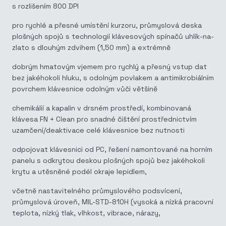
s rozlišením 800 DPI
pro rychlé a přesné umístění kurzoru, průmyslová deska
plošných spojů s technologií klávesových spínačů uhlík-na-
zlato s dlouhým zdvihem (1,50 mm) a extrémně
dobrým hmatovým vjemem pro rychlý a přesný vstup dat
bez jakéhokoli hluku, s odolným povlakem a antimikrobiálním
povrchem klávesnice odolným vůči většině
chemikálií a kapalin v drsném prostředí, kombinovaná
klávesa FN + Clean pro snadné čištění prostřednictvím
uzamčení/deaktivace celé klávesnice bez nutnosti
odpojovat klávesnici od PC, řešení namontované na horním
panelu s odkrytou deskou plošných spojů bez jakéhokoli
krytu a utěsněné podél okraje lepidlem,
včetně nastavitelného průmyslového podsvícení,
průmyslová úroveň, MIL-STD-810H (vysoká a nízká pracovní
teplota, nízký tlak, vlhkost, vibrace, nárazy,