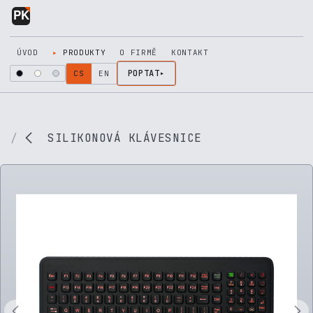
Přejít na obsah
ÚVOD
PRODUKTY
O FIRMĚ
KONTAKT
POPTAT
CS
EN
SILIKONOVÁ KLÁVESNICE