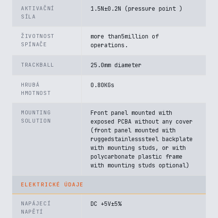
AKTIVAČNÍ
1.5N±0.2N (pressure point )
SÍLA
ŽIVOTNOST
more than5million of
SPÍNAČE
operations.
TRACKBALL
25.0mm diameter
HRUBÁ
0.80KGs
HMOTNOST
MOUNTING
Front panel mounted with
SOLUTION
exposed PCBA without any cover
(front panel mounted with
ruggedstainlesssteel backplate
with mounting studs, or with
polycarbonate plastic frame
with mounting studs optional)
ELEKTRICKÉ ÚDAJE
NAPÁJECÍ
DC +5V±5%
NAPĚTÍ