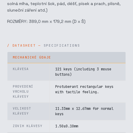
solná mlha, teplotní šok, pád, déšť, písek a prach, plísně,
sluneční záření atd.)
ROZMĚRY: 389,0 mm x 179,2 mm (D x Š)
SPECIFICATIONS
MECHANICKÉ ÚDAJE
KLÁVESA
121 keys (including 3 mouse
buttons)
PROVEDENÍ
Protuberant rectangular keys
VRCHOLU
with tactile feeling.
KLÁVESY
VELIKOST
11.33mm x 12.67mm for normal
KLÁVESY
keys
ZDVIH KLÁVESY
1.50±0.10mm