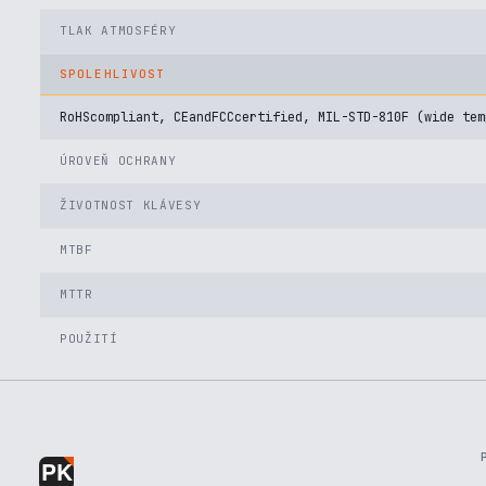
TLAK ATMOSFÉRY
SPOLEHLIVOST
RoHScompliant, CEandFCCcertified, MIL-STD-810F (wide tem
ÚROVEŇ OCHRANY
ŽIVOTNOST KLÁVESY
MTBF
MTTR
POUŽITÍ