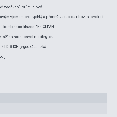
sné zadávání, průmyslová
ovým vjemem pro rychlý a přesný vstup dat bez jakéhokoli
dí, kombinace kláves FN+ CLEAN
táží na horní panel s odkrytou
L-STD-810H (vysoká a nízká
td.)