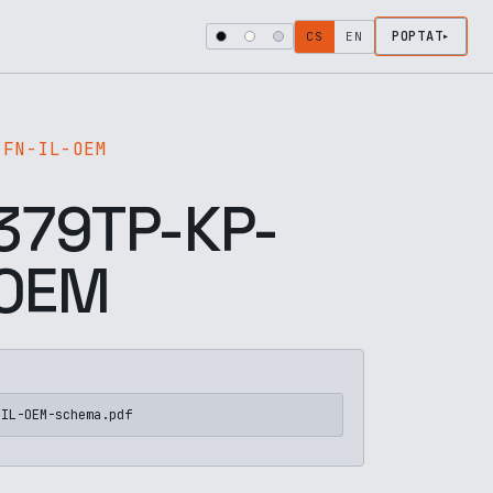
POPTAT
CS
EN
-FN-IL-OEM
79TP-KP-
-OEM
-IL-OEM-schema.pdf