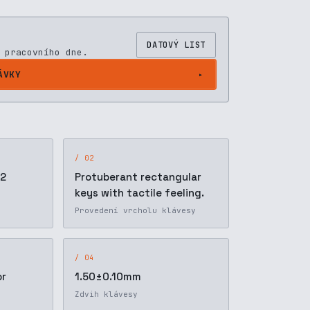
DATOVÝ LIST
 pracovního dne.
ÁVKY
/ 02
 2
Protuberant rectangular
keys with tactile feeling.
Provedení vrcholu klávesy
/ 04
or
1.50±0.10mm
Zdvih klávesy