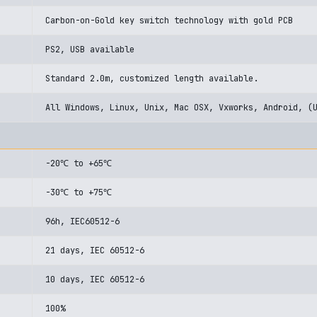
Carbon-on-Gold key switch technology with gold PCB
PS2, USB available
Standard 2.0m, customized length available.
All Windows, Linux, Unix, Mac OSX, Vxworks, Android, (
-20℃ to +65℃
-30℃ to +75℃
96h, IEC60512-6
21 days, IEC 60512-6
10 days, IEC 60512-6
100%