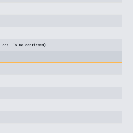
U-cos--To be confirmed).