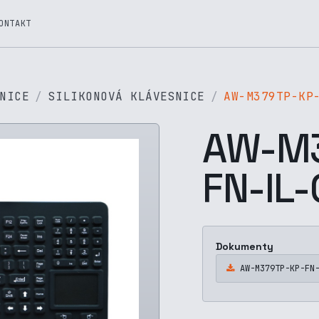
ONTAKT
NICE
SILIKONOVÁ KLÁVESNICE
AW-M379TP-KP
AW-M3
FN-IL
Dokumenty
AW-M379TP-KP-FN