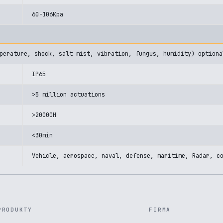
60-106Kpa
perature, shock, salt mist, vibration, fungus, humidity) optiona
IP65
>5 million actuations
>20000H
<30min
Vehicle, aerospace, naval, defense, maritime, Radar, c
PRODUKTY
FIRMA