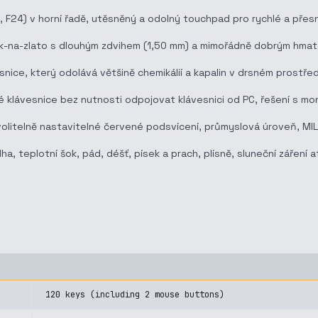
F23, F24) v horní řadě, utěsněný a odolný touchpad pro rychlé a pře
ík-na-zlato s dlouhým zdvihem (1,50 mm) a mimořádně dobrým hmat
snice, který odolává většině chemikálií a kapalin v drsném prostře
 klávesnice bez nutnosti odpojovat klávesnici od PC, řešení s mon
 volitelně nastavitelné červené podsvícení, průmyslová úroveň, MI
lha, teplotní šok, pád, déšť, písek a prach, plísně, sluneční záření a
120 keys (including 2 mouse buttons)