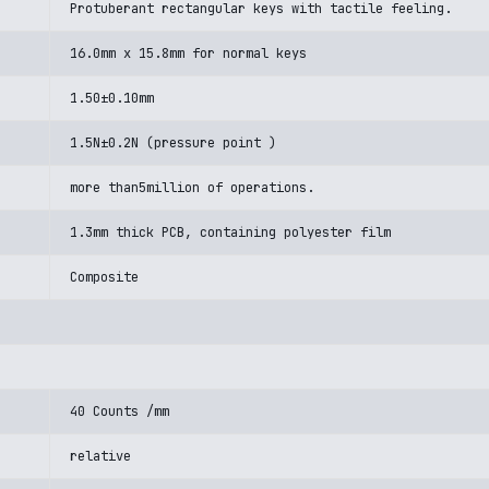
Protuberant rectangular keys with tactile feeling.
16.0mm x 15.8mm for normal keys
1.50±0.10mm
1.5N±0.2N (pressure point )
more than5million of operations.
1.3mm thick PCB, containing polyester film
Composite
40 Counts /mm
relative