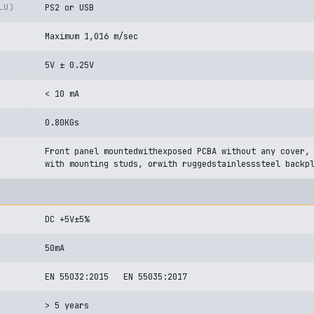
LU)
PS2 or USB
Maximum 1,016 m/sec
5V ± 0.25V
< 10 mA
0.80KGs
Front panel mountedwithexposed PCBA without any cover,
with mounting studs, orwith ruggedstainlesssteel backp
DC +5V±5%
50mA
EN 55032:2015 EN 55035:2017
> 5 years