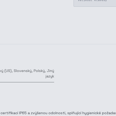
Velikost klávesy
ký (US)
,
Slovenský
,
Polský
,
Jiný
jazyk
 certifikací IP65 a zvýšenou odolností, splňující hygienické požad