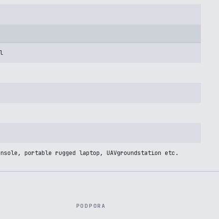
l
onsole, portable rugged laptop, UAVgroundstation etc.
PODPORA