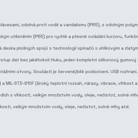
klávesami, odolná proti vodě a vandalismu (IP65), s odolnými poly
ým utěsněním (IP65) pro rychlé a přesné ovládání kurzoru, funkční 
á deska plošných spojů s technologií spínačů s uhlíkovými a zlatý
up dat bez jakéhokoli hluku, jeden kompletní silikonový gumový 
tážními otvory. Součástí je červené/bílé podsvícení. USB rozhraní.
 MIL-STD-810F (široký teplotní rozsah, nárazy, vibrace, vlhkost a
dích s vlhkostí, velkým množstvím vody, oleje, nečistot, solné ml
kostí, velkým množstvím vody, oleje, nečistot, solné mlhy atd.