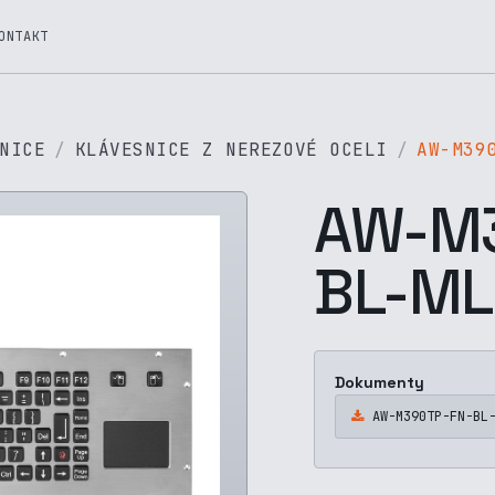
ONTAKT
NICE
KLÁVESNICE Z NEREZOVÉ OCELI
AW-M39
AW-M3
BL-M
Dokumenty
AW-M390TP-FN-BL