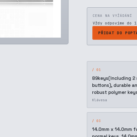
CENA NA VYŽÁDÁNÍ
Vždy odpovíme do 1
PŘIDAT DO POPT
/ 01
89keys(Including 2
buttons), durable a
robust polymer key
Klávesa
/ 03
14.0mm x 14.0mm f
normal keys, 14.0m