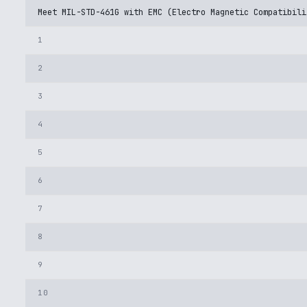
Meet MIL-STD-461G with EMC (Electro Magnetic Compatibili
1
2
3
4
5
6
7
8
9
10