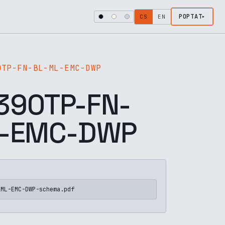
POPTAT
CS
EN
0TP-FN-BL-ML-EMC-DWP
90TP-FN-
L-EMC-DWP
-ML-EMC-DWP-schema.pdf