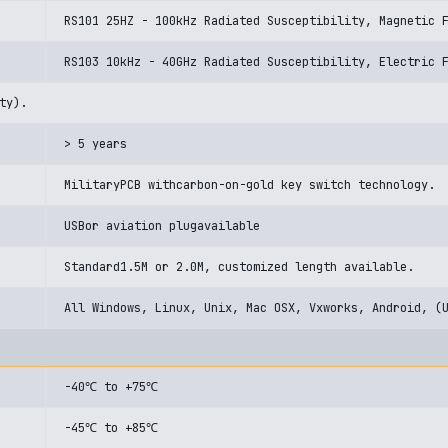
RS101 25HZ - 100kHz Radiated Susceptibility, Magnetic 
RS103 10kHz - 40GHz Radiated Susceptibility, Electric 
ty).
> 5 years
MilitaryPCB withcarbon-on-gold key switch technology.
USBor aviation plugavailable
Standard1.5M or 2.0M, customized length available.
All Windows, Linux, Unix, Mac OSX, Vxworks, Android, (
-40℃ to +75℃
-45℃ to +85℃