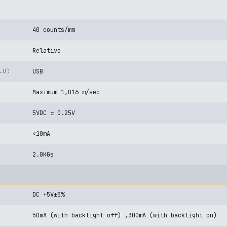
40 counts/mm
Relative
LU)
USB
Maximum 1,016 m/sec
5VDC ± 0.25V
<10mA
2.0KGs
DC +5V±5%
50mA (with backlight off) ,300mA (with backlight on)