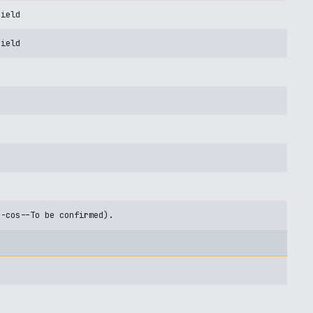
Field
Field
U-cos--To be confirmed).