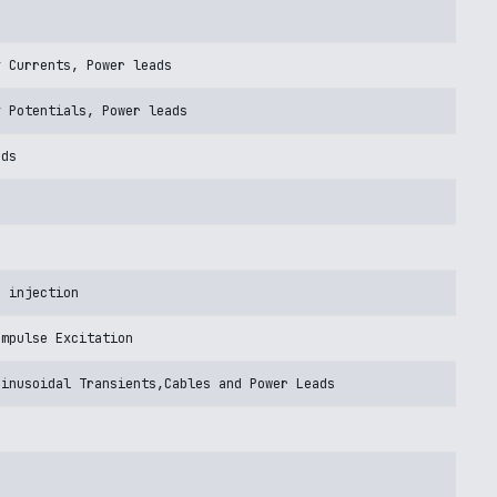
y Currents, Power leads
y Potentials, Power leads
ads
s
e injection
Impulse Excitation
Sinusoidal Transients,Cables and Power Leads