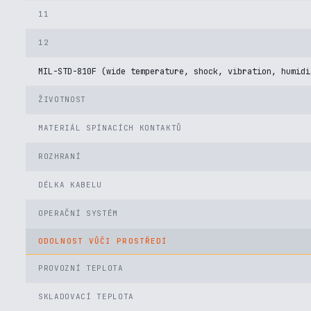
11
12
MIL-STD-810F (wide temperature, shock, vibration, humidi
ŽIVOTNOST
MATERIÁL SPÍNACÍCH KONTAKTŮ
ROZHRANÍ
DÉLKA KABELU
OPERAČNÍ SYSTÉM
ODOLNOST VŮČI PROSTŘEDÍ
PROVOZNÍ TEPLOTA
SKLADOVACÍ TEPLOTA