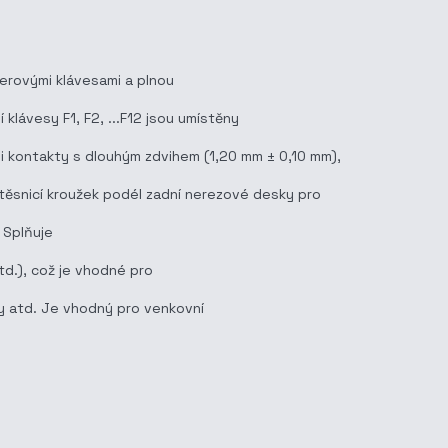
merovými klávesami a plnou
klávesy F1, F2, ...F12 jsou umístěny
mi kontakty s dlouhým zdvihem (1,20 mm ± 0,10 mm),
těsnicí kroužek podél zadní nerezové desky pro
 Splňuje
td.), což je vhodné pro
hy atd. Je vhodný pro venkovní