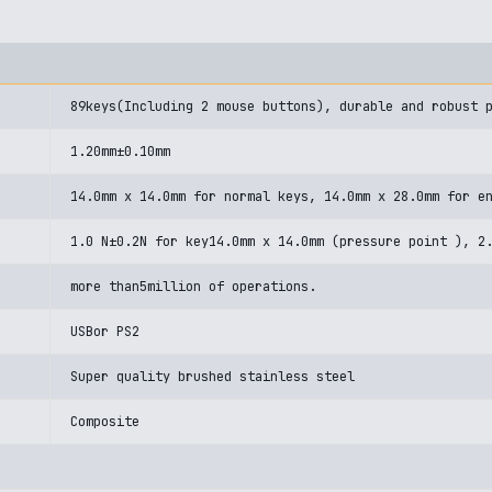
89keys(Including 2 mouse buttons), durable and robust 
1.20mm±0.10mm
14.0mm x 14.0mm for normal keys, 14.0mm x 28.0mm for e
1.0 N±0.2N for key14.0mm x 14.0mm (pressure point ), 2
more than5million of operations.
USBor PS2
Super quality brushed stainless steel
Composite