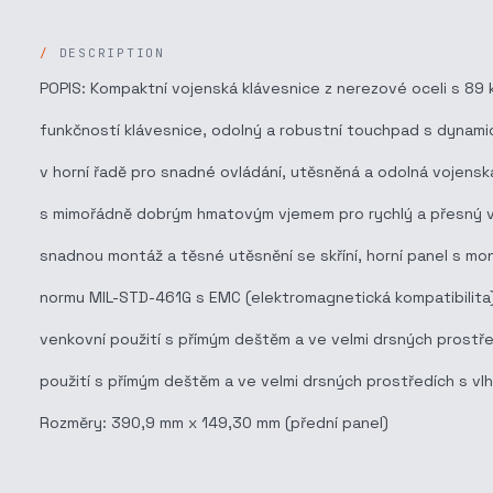
DESCRIPTION
POPIS: Kompaktní vojenská klávesnice z nerezové oceli s 89 
funkčností klávesnice, odolný a robustní touchpad s dynamick
v horní řadě pro snadné ovládání, utěsněná a odolná vojensk
s mimořádně dobrým hmatovým vjemem pro rychlý a přesný vst
snadnou montáž a těsné utěsnění se skříní, horní panel s mon
normu MIL-STD-461G s EMC (elektromagnetická kompatibilita) a
venkovní použití s přímým deštěm a ve velmi drsných prostře
použití s přímým deštěm a ve velmi drsných prostředích s vlh
Rozměry: 390,9 mm x 149,30 mm (přední panel)