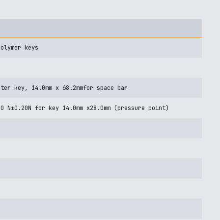
polymer keys
nter key, 14.0mm x 68.2mmfor space bar
.0 N±0.20N for key 14.0mm x28.0mm (pressure point)