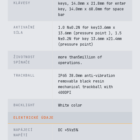
KLÁVESY
keys, 14.0mm x 21.8mm for enter
key, 14.0mm x 68.0mm for space
bar
AKTIVAČNÍ
1.0 N±0.2N for key13.6mm x
SÍLA
13.6mm (pressure point ), 1.5
N±0.2N for key 13.6mm x21.4mm
(pressure point)
ŽIVOTNOST
more than5million of
SPÍNAČE
operations.
TRACKBALL
IP65 38.0mm anti-vibration
removable black resin
mechanical trackball with
400DPI
BACKLIGHT
White color
ELEKTRICKÉ ÚDAJE
NAPÁJECÍ
DC +5V±5%
NAPĚTÍ