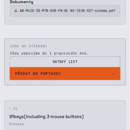
Dokumenty
AW-M410-38-MTB-AVR-FN-BL-NV-151B-SDT-schema.pdf
CENA NA VYŽÁDÁNÍ
Vždy odpovíme do 1 pracovního dne.
DATOVÝ LIST
PŘIDAT DO POPTÁVKY
/ 01
91keys(Including 3 mouse buttons)
Klávesa