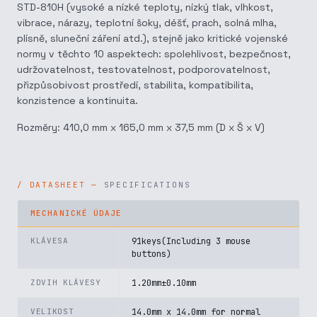
STD-810H (vysoké a nízké teploty, nízký tlak, vlhkost,
vibrace, nárazy, teplotní šoky, déšť, prach, solná mlha,
plísně, sluneční záření atd.), stejně jako kritické vojenské
normy v těchto 10 aspektech: spolehlivost, bezpečnost,
udržovatelnost, testovatelnost, podporovatelnost,
přizpůsobivost prostředí, stabilita, kompatibilita,
konzistence a kontinuita.
Rozměry: 410,0 mm x 165,0 mm x 37,5 mm (D x Š x V)
SPECIFICATIONS
MECHANICKÉ ÚDAJE
KLÁVESA
91keys(Including 3 mouse
buttons)
ZDVIH KLÁVESY
1.20mm±0.10mm
VELIKOST
14.0mm x 14.0mm for normal