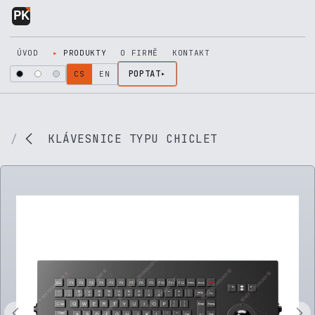
Přejít na obsah
ÚVOD
PRODUKTY
O FIRMĚ
KONTAKT
POPTAT
CS
EN
KLÁVESNICE TYPU CHICLET