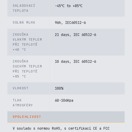
SKLADOVACÍ
-45℃ to +85℃
TEPLOTA
SOLNÁ MLHA
96h, IEC60512-6
ZKOUŠKA
21 days, IEC 60512-6
VLHKÝM TEPLEM
PŘI TEPLOTĚ
+40 °C
ZKOUŠKA
10 days, IEC 60512-6
SUCHÝM TEPLEM
PŘI TEPLOTĚ
+85 °C
VLHKOST
100%
TLAK
60-106Kpa
ATMOSFÉRY
SPOLEHLIVOST
V souladu s normou RoHS, s certifikací CE a FCC