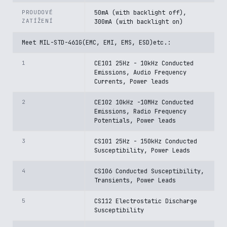
PROUDOVÉ
50mA (with backlight off),
ZATÍŽENÍ
300mA (with backlight on)
Meet MIL-STD-461G(EMC, EMI, EMS, ESD)etc.:
1
CE101 25Hz - 10kHz Conducted
Emissions, Audio Frequency
Currents, Power leads
2
CE102 10kHz -10MHz Conducted
Emissions, Radio Frequency
Potentials, Power leads
3
CS101 25Hz - 150kHz Conducted
Susceptibility, Power Leads
4
CS106 Conducted Susceptibility,
Transients, Power Leads
5
CS112 Electrostatic Discharge
Susceptibility