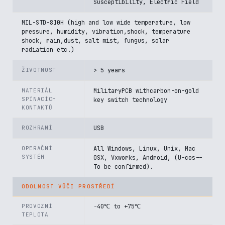
Susceptibility, Electric Field
MIL-STD-810H (high and low wide temperature, low
pressure, humidity, vibration,shock, temperature
shock, rain,dust, salt mist, fungus, solar
radiation etc.)
ŽIVOTNOST
> 5 years
MATERIÁL
MilitaryPCB withcarbon-on-gold
SPÍNACÍCH
key switch technology
KONTAKTŮ
ROZHRANÍ
USB
OPERAČNÍ
All Windows, Linux, Unix, Mac
SYSTÉM
OSX, Vxworks, Android, (U-cos--
To be confirmed).
ODOLNOST VŮČI PROSTŘEDÍ
PROVOZNÍ
-40℃ to +75℃
TEPLOTA