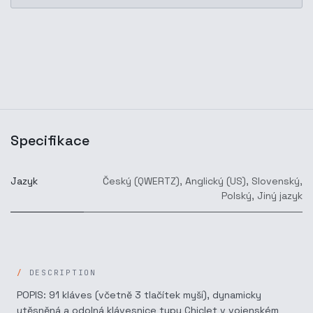
Specifikace
Jazyk
Český (QWERTZ)
,
Anglický (US)
,
Slovenský
,
Polský
,
Jiný jazyk
DESCRIPTION
POPIS: 91 kláves (včetně 3 tlačítek myši), dynamicky
utěsněná a odolná klávesnice typu Chiclet v vojenském