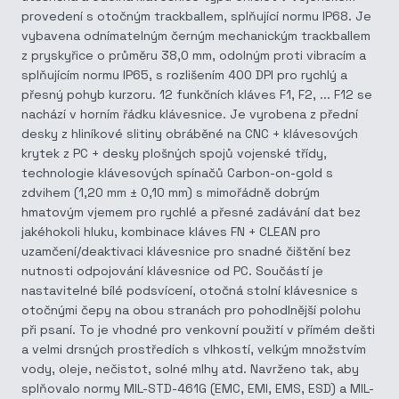
provedení s otočným trackballem, splňující normu IP68. Je
vybavena odnímatelným černým mechanickým trackballem
z pryskyřice o průměru 38,0 mm, odolným proti vibracím a
splňujícím normu IP65, s rozlišením 400 DPI pro rychlý a
přesný pohyb kurzoru. 12 funkčních kláves F1, F2, ... F12 se
nachází v horním řádku klávesnice. Je vyrobena z přední
desky z hliníkové slitiny obráběné na CNC + klávesových
krytek z PC + desky plošných spojů vojenské třídy,
technologie klávesových spínačů Carbon-on-gold s
zdvihem (1,20 mm ± 0,10 mm) s mimořádně dobrým
hmatovým vjemem pro rychlé a přesné zadávání dat bez
jakéhokoli hluku, kombinace kláves FN + CLEAN pro
uzamčení/deaktivaci klávesnice pro snadné čištění bez
nutnosti odpojování klávesnice od PC. Součástí je
nastavitelné bílé podsvícení, otočná stolní klávesnice s
otočnými čepy na obou stranách pro pohodlnější polohu
při psaní. To je vhodné pro venkovní použití v přímém dešti
a velmi drsných prostředích s vlhkostí, velkým množstvím
vody, oleje, nečistot, solné mlhy atd. Navrženo tak, aby
splňovalo normy MIL-STD-461G (EMC, EMI, EMS, ESD) a MIL-