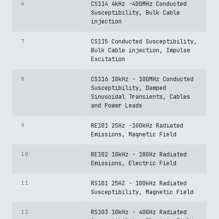
6
CS114 4kHz -400MHz Conducted
Susceptibility, Bulk Cable
injection
7
CS115 Conducted Susceptibility,
Bulk Cable injection, Impulse
Excitation
8
CS116 10kHz - 100MHz Conducted
Susceptibility, Damped
Sinusoidal Transients, Cables
and Power Leads
9
RE101 25Hz -100kHz Radiated
Emissions, Magnetic Field
10
RE102 10kHz - 18GHz Radiated
Emissions, Electric Field
11
RS101 25HZ - 100kHz Radiated
Susceptibility, Magnetic Field
12
RS103 10kHz - 40GHz Radiated