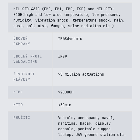
MIL-STD-461G (EMC, EMI, EMS, ESD) and MIL-STD-
810H(high and low wide temperature, low pressure,
humidity, vibration,shock, temperature shock, rain,
dust, salt mist, fungus, solar radiation etc.)
ÚROVEŇ
IP68dynamic
OCHRANY
ODOLNÝ PROTI
IK09
VANDALISMU
ŽIVOTNOST
>5 million actuations
KLÁVESY
MTBF
>20000H
MTTR
<30min
POUŽITÍ
Vehicle, aerospace, naval,
maritime, Radar, display
console, portable rugged
laptop, UAV ground station etc.