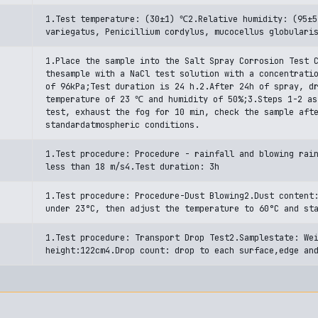
1.Test temperature: (30±1) ℃2.Relative humidity: (95±5
variegatus, Penicillium cordylus, mucocellus globulari
1.Place the sample into the Salt Spray Corrosion Test
thesample with a NaCl test solution with a concentrati
of 96kPa;Test duration is 24 h.2.After 24h of spray, d
temperature of 23 ℃ and humidity of 50%;3.Steps 1-2 as
test, exhaust the fog for 10 min, check the sample aft
standardatmospheric conditions.
1.Test procedure: Procedure - rainfall and blowing rai
less than 18 m/s4.Test duration: 3h
1.Test procedure: Procedure-Dust Blowing2.Dust content
under 23°C, then adjust the temperature to 60°C and st
1.Test procedure: Transport Drop Test2.Samplestate: We
height:122cm4.Drop count: drop to each surface,edge an