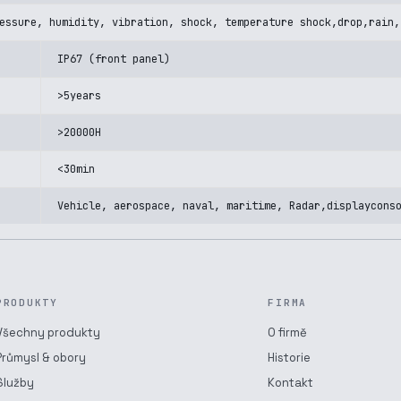
essure, humidity, vibration, shock, temperature shock,drop,rain,
IP67 (front panel)
>5years
>20000H
<30min
Vehicle, aerospace, naval, maritime, Radar,displaycons
PRODUKTY
FIRMA
Všechny produkty
O firmě
Průmysl & obory
Historie
Služby
Kontakt