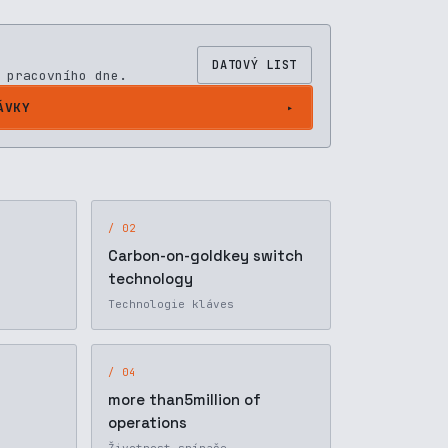
DATOVÝ LIST
 pracovního dne.
ÁVKY
/ 02
Carbon-on-goldkey switch
technology
Technologie kláves
/ 04
more than5million of
operations