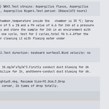
) %RH3.Test strains: Aspergillus flavus, Aspergillus
s, Aspergillus Niger4.Test period: 28days(672 hours)
 Chamber,temperature inside the chamber is 35 ℃; Spray
on of 5 ± 1% and a PH value of 6.6 for 24h at a pressure
ry and store the sample for 24h in an environment with
 one cycle, test for 2 cycles,total 96 h.4.After the
er cleaning it with flowing water under
n2.Test direction: keyboard surface3.Wind velocity: no
: 10.6g/m³±7g/m³3.Firstly conduct dust blowing for 6h
abilize for 1h, andthenre-conduct dust blowing for 6h.
ight≤45.4kg, Maximum Size<91.0cm;3.Drop
d corner, 26 times of drop totally.