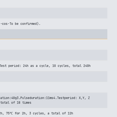
U-cos-To be confirmed).
est period: 24h as a cycle, 10 cycles, total 240h
ration:40g3.Pulseduration:11ms4.Testperiod: X,Y, Z
 total of 18 times
h, 75℃ for 2h, 3 cycles, a total of 12h