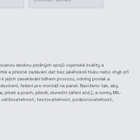
Životnost spínače
grovanou deskou plošných spojů vojenské kvality a
hlé a přesné zadávání dat bez jakéhokoli hluku nebo chyb při
i k jejich zasekávání během provozu, odolný povlak a
podsvícení, řešení pro montáž na panel. Navrženo tak, aby
 písek a prach, plísně, sluneční záření atd.), a normy MIL-
, udržovatelnost, testovatelnost, podporovatelnost,