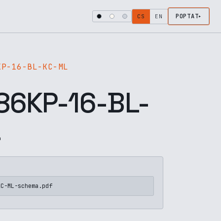
POPTAT
CS
EN
KP-16-BL-KC-ML
6KP-16-BL-
L
KC-ML-schema.pdf