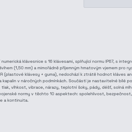
numerická klávesnice s 16 klávesami, splňující normu IP67, s inte
 zdvihem (1,50 mm) a mimořádně příjemným hmatovým vjemem pro ryc
+R (plastové klávesy + guma), nedochází k ztrátě hodnot kláves an
í a kapalin v náročných podmínkách. Součástí je nastavitelné bílé 
ak, vlhkost, vibrace, nárazy, teplotní šoky, pády, déšť, solná mlha,
é vojenské normy v těchto 10 aspektech: spolehlivost, bezpečnost
e a kontinuita.