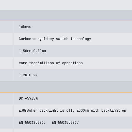
16keys
Carbon-on-goldkey switch technology
1.50mm±0.10mm
more than5million of operations
1.2N±0.2N
DC +5V±5%
≤30mAwhen backlight is off, ≤300mA with backlight on
EN 55032:2015 EN 55035:2017