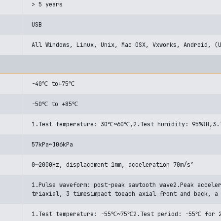
> 5 years
USB
All Windows, Linux, Unix, Mac OSX, Vxworks, Android, (
-40℃ to+75℃
-50℃ to +85℃
1.Test temperature: 30℃~60℃,2.Test humidity: 95%RH,3.T
57kPa~106kPa
0~2000Hz, displacement 1mm, acceleration 70m/s²
1.Pulse waveform: post-peak sawtooth wave2.Peak accele
triaxial, 3 timesimpact toeach axial front and back, a
1.Test temperature: -55℃~75℃2.Test period: -55℃ for 2