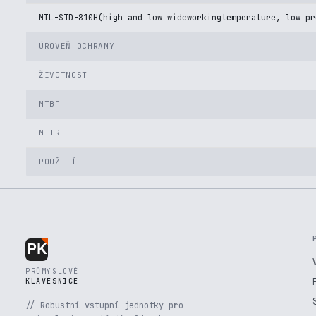
MIL-STD-810H(high and low wideworkingtemperature, low pr
ÚROVEŇ OCHRANY
ŽIVOTNOST
MTBF
MTTR
POUŽITÍ
PRŮMYSLOVÉ
KLÁVESNICE
// Robustní vstupní jednotky pro