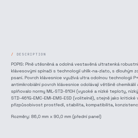
DESCRIPTION
POPIS: Plně utěsněná a odolná vestavěná ultratenká robustní 
klávesovými spínači s technologií uhlík-na-zlato, s dlouhým
psaní. Povrch klávesnice využívá ultra odolnou technologii P
antimikrobiální povrch klávesnice odolávají většině chemikáli
splňovalo normy MIL-STD-810H (vysoké a nízké teploty, nízký tl
STD-461G-EMC-EMI-EMS-ESD (volitelně), stejně jako kritick
přizpůsobivost prostředí, stabilita, kompatibilita, konzistenc
Rozměry: 86,0 mm x 90,0 mm (přední panel)