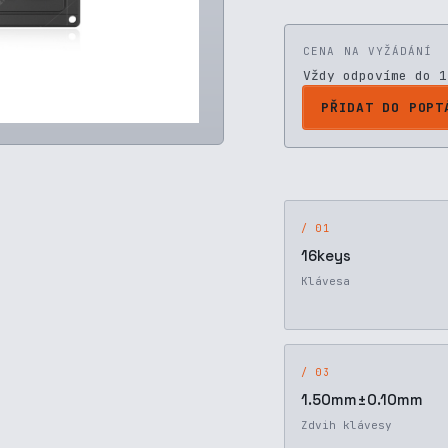
CENA NA VYŽÁDÁNÍ
Vždy odpovíme do 1
PŘIDAT DO POPT
/ 01
16keys
Klávesa
/ 03
1.50mm±0.10mm
Zdvih klávesy