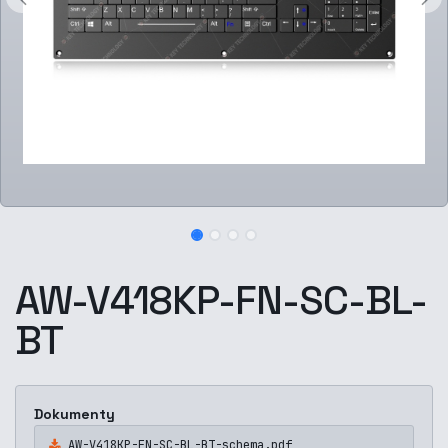
AW-V418KP-FN-SC-BL-
BT
Dokumenty
AW-V418KP-FN-SC-BL-BT-schema.pdf