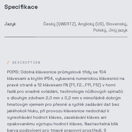
Specifikace
Jazyk
Český (QWERTZ)
,
Anglický (US)
,
Slovenský
,
Polský
,
Jiný jazyk
DESCRIPTION
POPIS: Odolná klávesnice průmyslové třídy se 104
klávesami a krytím IP54, vybavená numerickou klávesnicí na
pravé straně a 12 klávesami FN (F1, F2...F11, F12) v horní
řadě pro snadné ovládání, technologie nůžkových spínačů
s dlouhým zdvihem 2,0 mm ± 0,2 mm s mimořádně dobrým
hmatovým vjemem pro přesné a rychlé zadávání dat bez
jakéhokoli hluku, při provozu klávesnice nedochází k
vynechávání hodnot kláves, zasekávání kláves ani
opakovanému výstupu hodnot kláves. Nastavitelná bílá
barva podsvícení pro tmavé pracovní prostředí. S