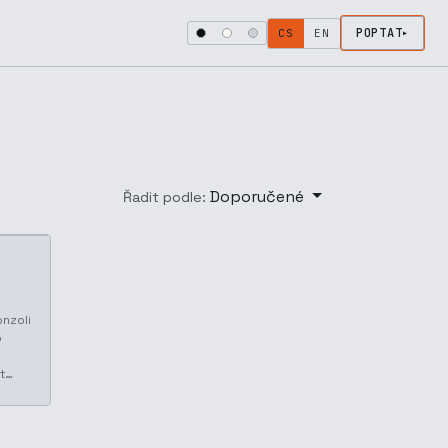
POPTAT
CS
EN
Doporučené
Řadit podle:
onzoli
o
at…