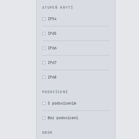
STUPEŇ KRYTÍ
IP54
IP65
IP66
IP67
IP68
PODSVÍCENÍ
S podsvícením
Bez podsvícení
OBOR