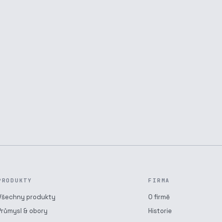
PRODUKTY
FIRMA
Všechny produkty
O firmě
Průmysl & obory
Historie