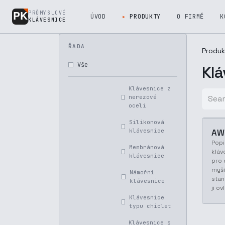
Přejít na obsah
PRŮMYSLOVÉ
ÚVOD
PRODUKTY
O FIRMĚ
K
KLÁVESNICE
ŘADA
Produk
Vše
Klá
Klávesnice z
nerezové
oceli
Silikonová
klávesnice
AW
Popi
Membránová
kláv
klávesnice
pro 
myší
Námořní
stan
klávesnice
ji o
Klávesnice
typu chiclet
Klávesnice s