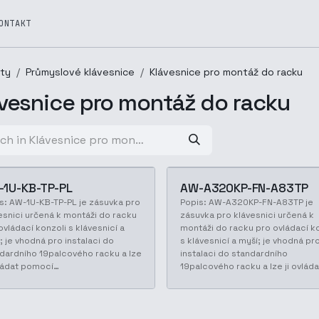
ONTAKT
ty
Průmyslové klávesnice
Klávesnice pro montáž do racku
vesnice pro montáž do racku
-1U-KB-TP-PL
AW-A320KP-FN-A83TP
s: AW-1U-KB-TP-PL je zásuvka pro
Popis: AW-A320KP-FN-A83TP je
esnici určená k montáži do racku
zásuvka pro klávesnici určená k
ovládací konzoli s klávesnicí a
montáži do racku pro ovládací k
; je vhodná pro instalaci do
s klávesnicí a myší; je vhodná pr
dardního 19palcového racku a lze
instalaci do standardního
vládat pomocí…
19palcového racku a lze ji ovlád