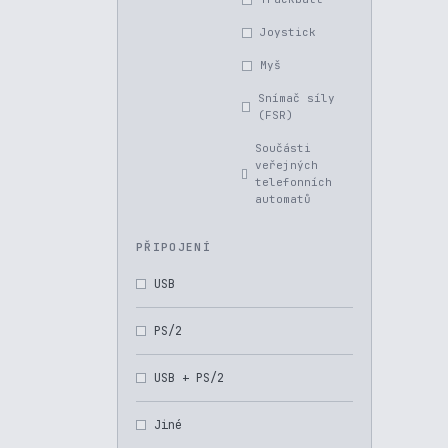
Joystick
Myš
Snímač síly
(FSR)
Součásti
veřejných
telefonních
automatů
PŘIPOJENÍ
USB
PS/2
USB + PS/2
Jiné