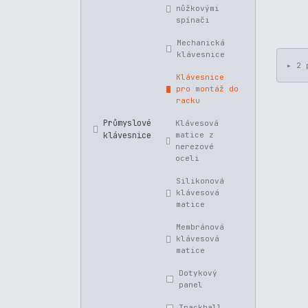
nůžkovými
spínači
Mechanická
klávesnice
▸
2
Klávesnice
pro montáž do
racku
Průmyslové
Klávesová
klávesnice
matice z
nerezové
oceli
Silikonová
klávesová
matice
Membránová
klávesová
matice
Dotykový
panel
Trackball