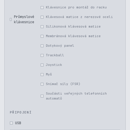
Klávesnice pro montáž do racku
Průmyslové
Klávesová matice z nerezové oceli
klávesnice
Silikonová klávesová matice
Membránová klávesová matice
Dotykový panel
Trackball
Joystick
Myš
Snímač síly (FSR)
Součásti veřejných telefonních
automatů
PŘIPOJENÍ
USB