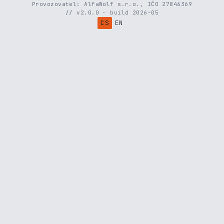
Provozovatel: AlfaWolf s.r.o., IČO 27846369
// v2.0.0 · build 2026-05
CS
EN