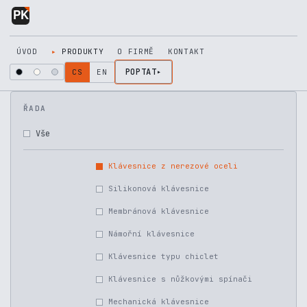
Přejít na obsah
ÚVOD
PRODUKTY
O FIRMĚ
KONTAKT
POPTAT
CS
EN
ŘADA
Vše
Klávesnice z nerezové oceli
Silikonová klávesnice
Membránová klávesnice
Námořní klávesnice
Klávesnice typu chiclet
Klávesnice s nůžkovými spínači
Mechanická klávesnice