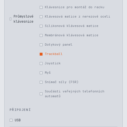
Klávesnice pro montáž do racku
Průmyslové
Klávesová matice z nerezové oceli
klávesnice
Silikonová klávesová matice
Membránová klávesová matice
Dotykový panel
Trackball
Joystick
Myš
Snímač síly (FSR)
Součásti veřejných telefonních
automatů
PŘIPOJENÍ
USB