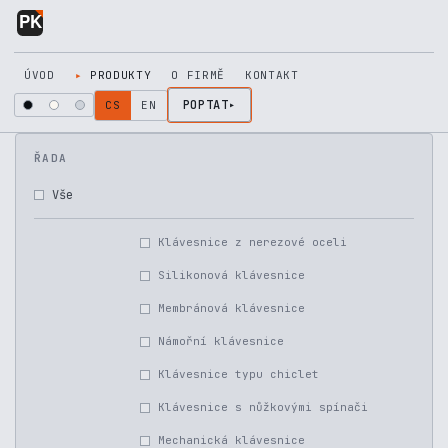
Přejít na obsah
ÚVOD
PRODUKTY
O FIRMĚ
KONTAKT
POPTAT
CS
EN
ŘADA
Vše
Klávesnice z nerezové oceli
Silikonová klávesnice
Membránová klávesnice
Námořní klávesnice
Klávesnice typu chiclet
Klávesnice s nůžkovými spínači
Mechanická klávesnice