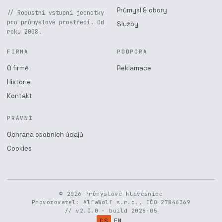
Průmysl & obory
// Robustní vstupní jednotky
pro průmyslové prostředí. Od
Služby
roku 2008.
FIRMA
PODPORA
O firmě
Reklamace
Historie
Kontakt
PRÁVNÍ
Ochrana osobních údajů
Cookies
© 2026 Průmyslové klávesnice
Provozovatel: AlfaWolf s.r.o., IČO 27846369
// v2.0.0 · build 2026-05
CS
EN