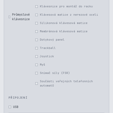
Klávesnice pro montáž do racku
Průmyslové
Klávesová matice z nerezové oceli
klávesnice
Silikonová klávesová matice
Membránová klávesová matice
Dotykový panel
Trackball
Joystick
Myš
Snímač síly (FSR)
Součásti veřejných telefonních
automatů
PŘIPOJENÍ
USB