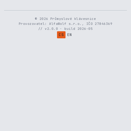
© 2026 Průmyslové klávesnice
Provozovatel: AlfaWolf s.r.o., IČO 27846369
// v2.0.0 · build 2026-05
CS
EN