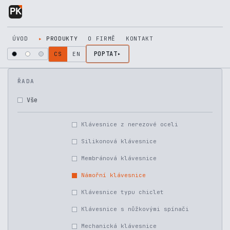
Přejít na obsah
ÚVOD
PRODUKTY
O FIRMĚ
KONTAKT
POPTAT
CS
EN
ŘADA
Vše
Klávesnice z nerezové oceli
Silikonová klávesnice
Membránová klávesnice
Námořní klávesnice
Klávesnice typu chiclet
Klávesnice s nůžkovými spínači
Mechanická klávesnice